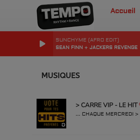
Accueil
SUNCHYME (AFRO EDIT)
SEAN FINN + JACKERS REVENGE
MUSIQUES
> CARRE VIP - LE HIT
... CHAQUE MERCREDI > 