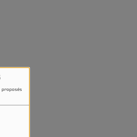
s
és proposés