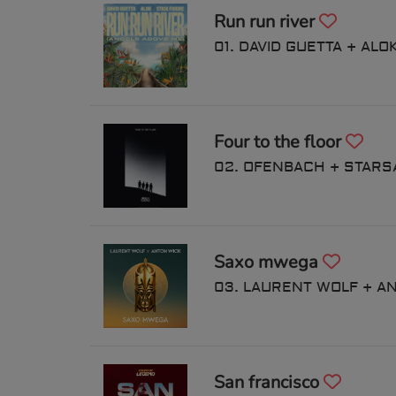
Run run river
01. DAVID GUETTA + ALO
Four to the floor
02. OFENBACH + STARS
Saxo mwega
03. LAURENT WOLF + A
San francisco