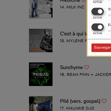
Medicine
Activé
14. MILK INC
T
Ut
Activé
F
Ut
C'est à qui le tour
Activé
15. MYLENE FARMER
Sauvegar
Sunchyme
16. SEAN FINN + JACK
Pilé (vers. gospel)
17. MAUVAIS DJO