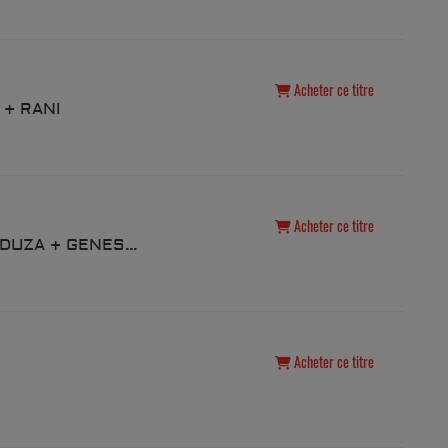
Acheter ce titre
 + RANI
Acheter ce titre
09. GREEN VELVET + MEDUZA + GENESI + ESSENTIA
Acheter ce titre