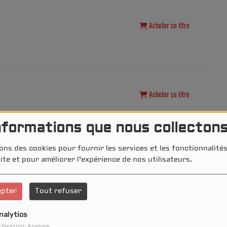
Acheter ce titre
Acheter ce titre
U
nformations que nous collecton
ons des cookies pour fournir les services et les fonctionnalit
ite et pour améliorer l'expérience de nos utilisateurs.
Acheter ce titre
epter
Tout refuser
nalytics
ilisation: Analyse