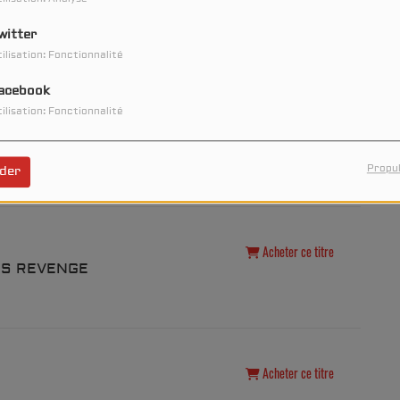
Acheter ce titre
witter
ilisation: Fonctionnalité
acebook
ilisation: Fonctionnalité
Acheter ce titre
Propul
der
Acheter ce titre
ERS REVENGE
Acheter ce titre