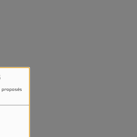
s
és proposés