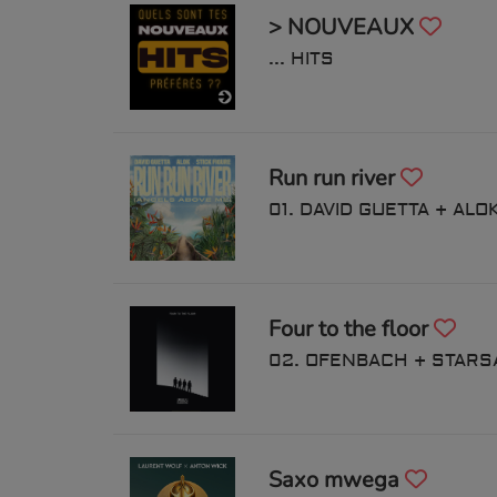
> NOUVEAUX
... HITS
Run run river
01. DAVID GUETTA + ALO
Four to the floor
02. OFENBACH + STARS
Saxo mwega