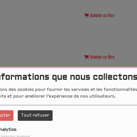
Acheter ce titre
Acheter ce titre
nformations que nous collecton
ons des cookies pour fournir les services et les fonctionnalit
ite et pour améliorer l'expérience de nos utilisateurs.
Acheter ce titre
U
epter
Tout refuser
nalytics
ilisation: Analyse