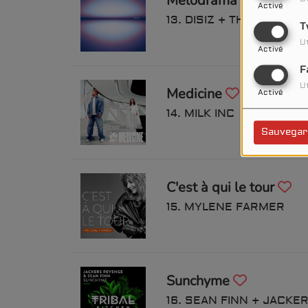
Melodrama
Activé
13. DISIZ + THEODORA
T
Ut
Activé
F
Ut
Medicine
Activé
14. MILK INC
Sauvegar
C'est à qui le tour
15. MYLENE FARMER
Sunchyme
16. SEAN FINN + JACK