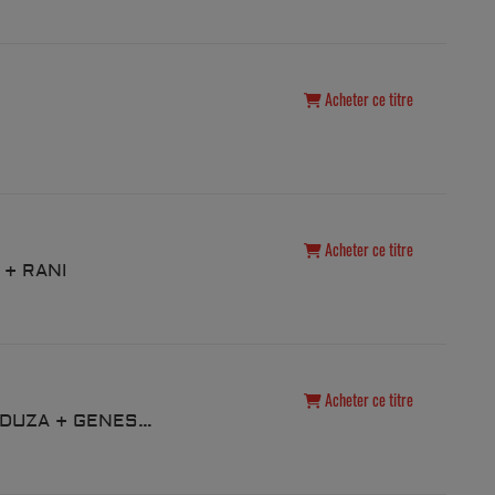
Acheter ce titre
Acheter ce titre
 + RANI
Acheter ce titre
09. GREEN VELVET + MEDUZA + GENESI + ESSENTIA