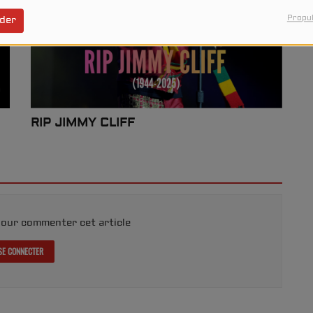
Propul
der
RIP JIMMY CLIFF
our commenter cet article
SE CONNECTER